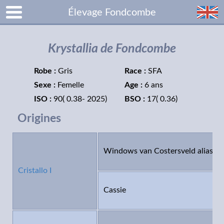
Élevage Fondcombe
Krystallia de Fondcombe
Robe :
Gris
Race :
SFA
Sexe :
Femelle
Age :
6 ans
ISO :
90( 0.38- 2025)
BSO :
17( 0.36)
Origines
Windows van Costersveld alias C
Cristallo I
Cassie