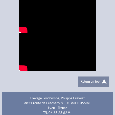
Return on top
Elevage Fondcombe, Philippe Prévost
3821 route de Lescheroux - 01340 FOISSIAT
Lyon - France
Tél. 06 68 23 62 91