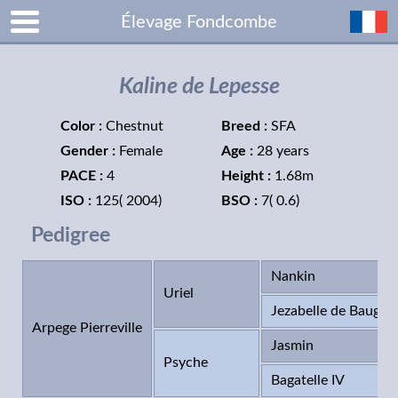
Élevage Fondcombe
Kaline de Lepesse
Color :
Chestnut
Breed :
SFA
Gender :
Female
Age :
28 years
PACE :
4
Height :
1.68m
ISO :
125( 2004)
BSO :
7( 0.6)
Pedigree
Nankin
Uriel
Jezabelle de Baugy
Arpege Pierreville
Jasmin
Psyche
Bagatelle IV