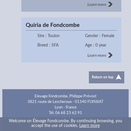
Learn more
Quiria de Fondcombe
Sire : Toulon
Gender : Female
Breed : SFA
Age : 0 year
Learn more
Return on top
Elevage Fondcombe, Philippe Prévost
3821 route de Lescheroux - 01340 FOISSIAT
Lyon - France
Tél. 06 68 23 62 91
Welcome on Élevage Fondcombe. By continuing browsing, you
Favorite sites
Contact
Legal notice
accept the use of cookies.
Learn more